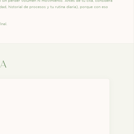
o sin perder volumen ni movimiento. Antes de tu cita, considera
dad, historial de procesos y tu rutina diaria), porque con eso
inal.
ra