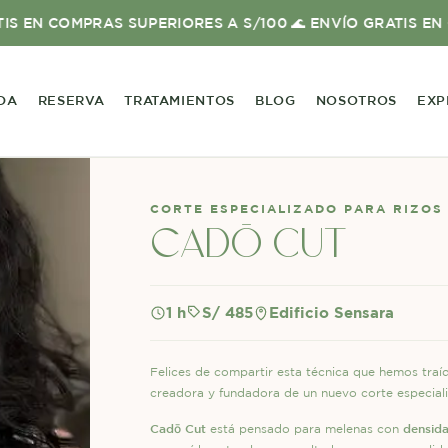
OMPRAS SUPERIORES A S/100 🌊 ENVÍO GRATIS EN COMPRA
DA
RESERVA
TRATAMIENTOS
BLOG
NOSOTROS
EXP
CORTE ESPECIALIZADO PARA RIZOS 
cadō cut
1 h
S/ 485
Edificio Sensara
Felices de compartir esta técnica que hemos traí
creadora y fundadora de un nuevo corte especiali
Cadō Cut
densida
está pensado para melenas con