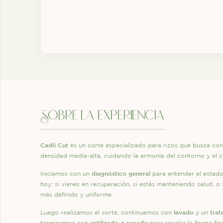
sobre la experiencia
Cadō Cut
es un corte especializado para rizos que busca co
densidad media-alta, cuidando la armonía del contorno y el 
diagnóstico general
Iniciamos con un
para entender el estado 
hoy: si vienes en recuperación, si estás manteniendo salud, o 
más definido y uniforme.
lavado
trat
Luego realizamos el corte, continuamos con
y un
estilizado
secado
terminamos con
+
para revelar la forma fina