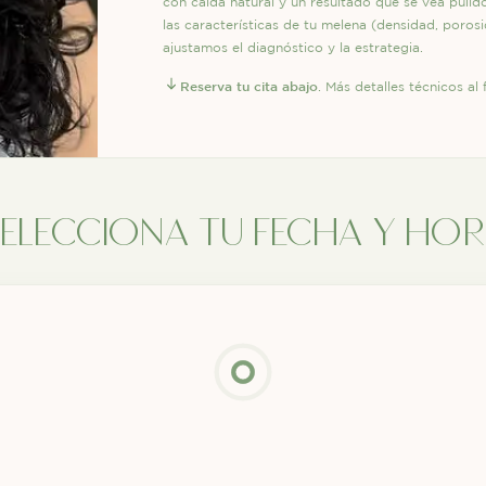
con caída natural y un resultado que se vea pulid
las características de tu melena (densidad, porosi
ajustamos el diagnóstico y la estrategia.
Reserva tu cita abajo
. Más detalles técnicos al f
selecciona tu fecha y ho
Loading
booking
form…