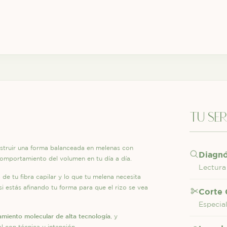
tu se
nstruir una forma balanceada en melenas con
Diagnó
comportamiento del volumen en tu día a día.
Lectura
de tu fibra capilar y lo que tu melena necesita
si estás afinando tu forma para que el rizo se vea
Corte 
Especia
amiento molecular de alta tecnología
, y
l con técnica y intención.