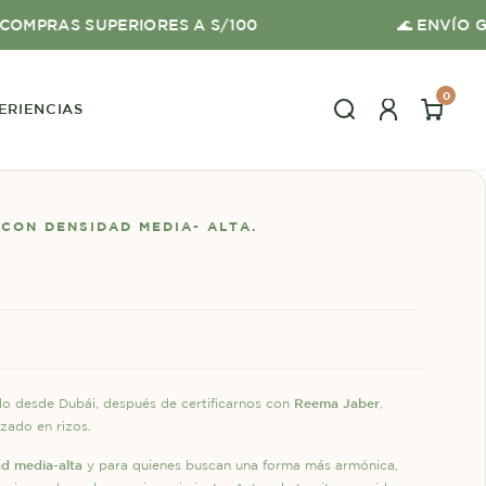
S SUPERIORES A S/100
🌊 ENVÍO GRATIS E
0
ERIENCIAS
CON DENSIDAD MEDIA- ALTA.
Reema Jaber
do desde Dubái, después de certificarnos con
,
zado en rizos.
d media-alta
y para quienes buscan una forma más armónica,