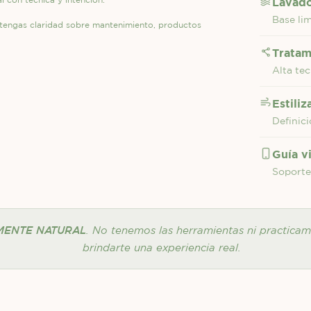
Lavado
Base li
tengas claridad sobre mantenimiento, productos
Tratam
Alta te
Estili
Definici
Guía v
Soporte
ENTE NATURAL
. No tenemos las herramientas ni practica
brindarte una experiencia real.