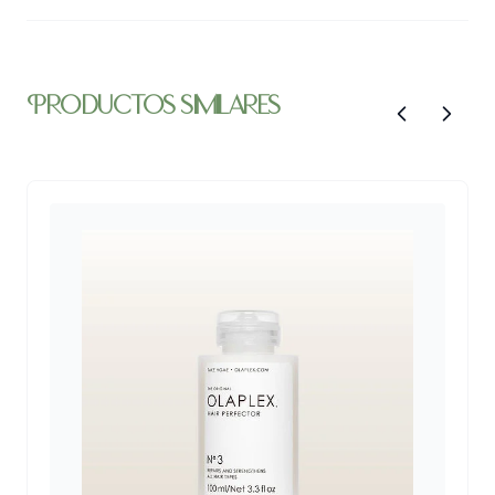
producto penetre. Entre 2 y 3 veces por semana.
Información:
30 ml | Vegano | Origen natural | Producto Artesanal | No
productos similares
necesita enjuague
Ingredientes:
Agua, Extracto de Aloe Vera, Extracto de Camu Camu,
Pantenol, Bio Keratina. Coenzima Q10, Goma Xanthan,
Esencial de Camu Camu, Esencia de Granada, Vitamina E,
Conservante EcoCert.