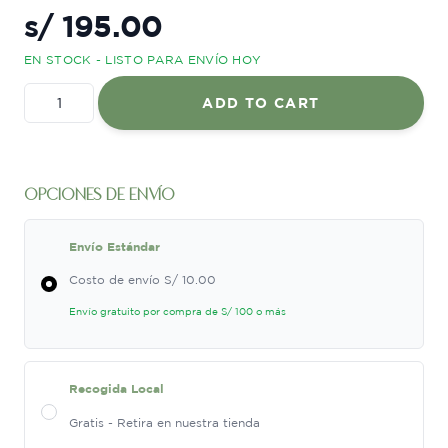
s/
195.00
EN STOCK - LISTO PARA ENVÍO HOY
Intense
ADD TO CART
Conditioner
for
Moisture
&
opciones de envío
Control
200
Envío Estándar
ml
Costo de envío S/ 10.00
quantity
Envío gratuito por compra de S/ 100 o más
Recogida Local
Gratis - Retira en nuestra tienda