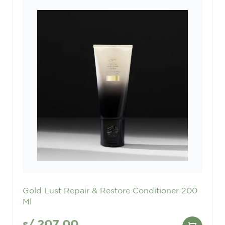
Gold Lust Repair & Restore Conditioner 200
Ml
s/
207.00