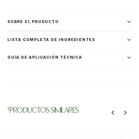
SOBRE EL PRODUCTO
Repara el daño y desenreda, haciendo que el cabello
LISTA COMPLETA DE INGREDIENTES
difícil sea manejable.
Karité, Oliva, Proteína Vegetal.
GUÍA DE APLICACIÓN TÉCNICA
Masajear, dejar actuar, enjuagar.
productos similares