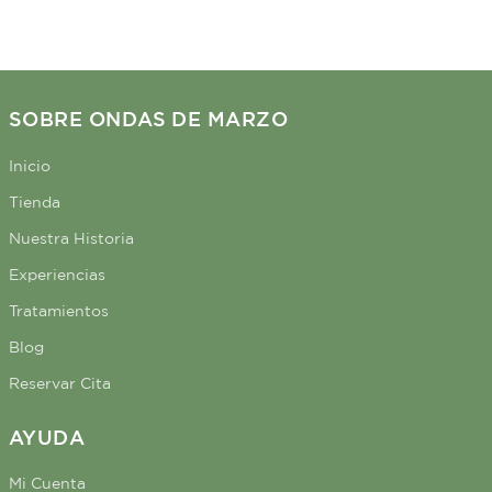
hasta las puntas. Está potenciado por el Healthy Curl
Complex de Living Proof, que previene el daño, fortalece
los rizos, mejora la protección contra el frizz, reduce
significativamente el levantamiento de la cutícula para
SOBRE ONDAS DE MARZO
lograr rizos más brillantes, fomenta la agrupación de
rizos para una definición mejorada y crea rizos
Inicio
visiblemente más saludables al instante y con el tiempo.
Tienda
Nuestra Historia
Experiencias
Tratamientos
Blog
Reservar Cita
AYUDA
Mi Cuenta