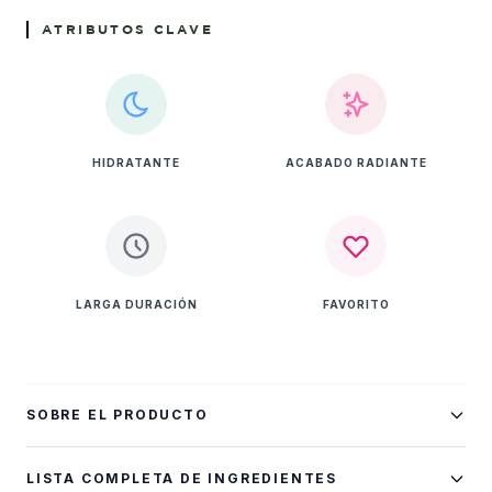
ATRIBUTOS CLAVE
HIDRATANTE
ACABADO RADIANTE
LARGA DURACIÓN
FAVORITO
SOBRE EL PRODUCTO
The Wet Detangler es un cepillo desenredante diseñado
LISTA COMPLETA DE INGREDIENTES
para cabello mojado. Con 325 dientes de dos niveles que