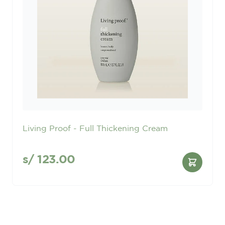
-Afro Love es una línea creada para cabellos naturales
afro o en transición. Sus productos están compuestos de
elementos naturales como la Menta, Eucalipto, Karité,
Sábila, Miel, Aceites de Oliva, Aguacate, Coco, Árbol de
té, Romero y Ricino que conjugan una mezcla especial
que refrescan, hidratan, nutren y protegen tu melena.
-Masajeador Scalp Este peine puede deshacer los nudos y
peinar los rizos sin tirar del cabello ni dañar el cuero
cabelludo, resistente al agua y fácil de limpiar.Hay dos
Living Proof - Full Thickening Cream
orificios de exposición del champú en la parte inferior del
peine, lo que facilita que el champú se aplique
uniformemente en cada mechón de cabello.Efecto de
s/
123.00
masaje, tiene buena elasticidad y puede adaptarse
libremente al cuero cabelludo, y masajea eficazmente la
cabeza y promueve la circulación sanguínea. Muy
adecuado para uso familiar.