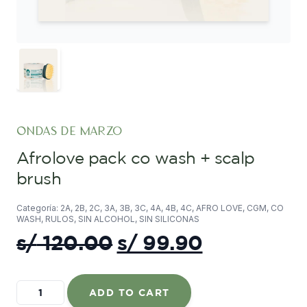
ondas de marzo
afrolove pack co wash + scalp
brush
Categoría: 2A, 2B, 2C, 3A, 3B, 3C, 4A, 4B, 4C, AFRO LOVE, CGM, CO
WASH, RULOS, SIN ALCOHOL, SIN SILICONAS
original
current
s/
120.00
s/
99.90
price
price
was:
is:
AfroLove
ADD TO CART
PACK