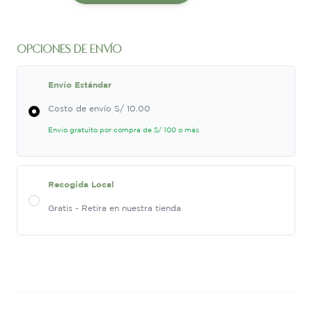
s/ 120.00.
s/ 99.90.
Co
Wash
+
opciones de envío
Scalp
Brush
Envío Estándar
quantity
Costo de envío S/ 10.00
Envío gratuito por compra de S/ 100 o más
Recogida Local
Gratis - Retira en nuestra tienda