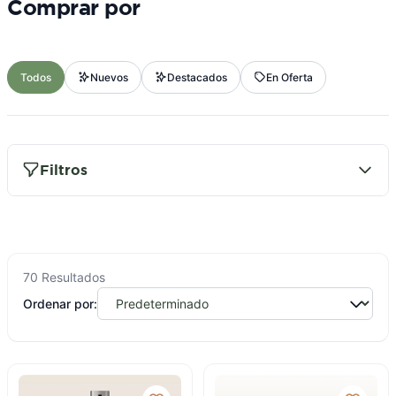
comprar por
Todos
Nuevos
Destacados
En Oferta
Filtros
PRECIO
Menos de S/ 50
S/ 50 - S/ 100
70 Resultados
Ordenar por:
S/ 100 - S/ 200
S/ 200 - S/ 500
Más de S/ 500