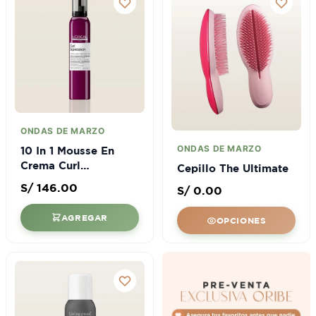
MARCA
Oribe
DISPONIBILIDAD
ONDAS DE MARZO
ONDAS DE MARZO
10 In 1 Mousse En
En Stock
Crema Curl
Cepillo The Ultimate
Expression
Por Encargo
S/
146.00
S/
0.00
AGREGAR
OPCIONES
Aplicar Filtros
Limpiar