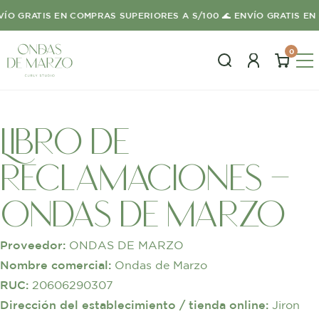
O GRATIS EN COMPRAS SUPERIORES A S/100 🌊 ENVÍO GRATIS EN C
0
libro de
reclamaciones –
ondas de marzo
Proveedor:
ONDAS DE MARZO
Nombre comercial:
Ondas de Marzo
RUC:
20606290307
Dirección del establecimiento / tienda online:
Jiron